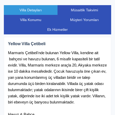
01 Temmuz 2026 / 14 Temmuz 2026
Villa Detayları
Müsaitlik Takvimi
En az kiralama süresi: 4 Gece
Villa Konumu
Müşteri Yorumları
12.945 ₺ Gecelik
90.615 ₺ Haftalık
Ek Hizmetler
15 Temmuz 2026 / 31 Ağustos 2026
Yellow Villa Çetibeli
En az kiralama süresi: 4 Gece
Marmaris Çetibeli'nde bulunan Yellow Villa, kendine ait
15.295 ₺ Gecelik
107.065 ₺ Haftalık
bahçesi ve havuzu bulunan, 6 misafir kapasiteli bir tatil
evidir. Villa, Marmaris merkeze araçla 20, Akyaka merkeze
ise 10 dakika mesafededir. Çocuk havuzuyla öne çıkan ev,
01 Eylül 2026 / 15 Eylül 2026
yan yana konumlanmış üç villadan biridir ve talep
En az kiralama süresi: 4 Gece
durumunda üçü birden kiralanabilir. Villada üç yatak odası
bulunmaktadır; yatak odalarının ikisinde birer çift kişilik
11.765 ₺ Gecelik
82.355 ₺ Haftalık
yatak, diğerinde ise iki adet tek kişilik yatak vardır. Villanın,
biri ebeveyn üç banyosu bulunmaktadır.
16 Eylül 2026 / 30 Eylül 2026
Havuz & Bahçe