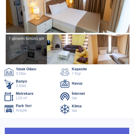
7 görselin tümünü gör
Yatak Odası
Kapasite
3 Oda
7 Kişi
Banyo
Havuz
3 Adet
Metrekare
İnternet
120 m²
Var
Park Yeri
Klima
Araçlık
Var