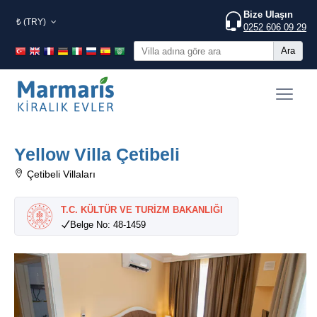
Bize Ulaşın
₺ (TRY)
0252 606 09 29
Ara
Yellow Villa Çetibeli
Çetibeli Villaları
T.C. KÜLTÜR VE TURİZM BAKANLIĞI
Belge No: 48-1459