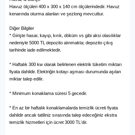
En az kiralama süresi: 4 Gece
Havuz ölçüleri 400 x 300 x 140 cm ölçülerindedir. Havuz
kenarında oturma alanları ve şezlong mevcuttur.
9.420 ₺ Gecelik
65.940 ₺ Haftalık
Diğer Bilgiler
01 Ekim 2026 / 31 Aralık 2026
* Girişte hasar, kayıp, kırık, döküm vs gibi aksi olasılıklar
En az kiralama süresi: 4 Gece
nedeniyle 5000 TL depozito alınmakta; depozito çıkış
tarihinde iade edilmektedir.
8.235 ₺ Gecelik
57.645 ₺ Haftalık
* Haftalık 300 kw olarak belirlenen elektrik tüketim miktarı
fiyata dahildir. Elektriğin kotayı aşması durumunda aşılan
miktar talep edilir.
* Minimum konaklama süresi 5 gecedir.
* En az bir haftalık konaklamalarda temizlik ücreti fiyata
dahildir ancak tatiliniz sırasında talep edeceğiniz ekstra
temizlik hizmetleri için ücret 3000 TL'dir.