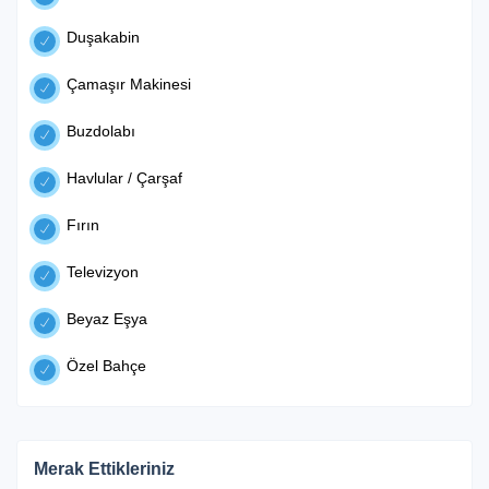
Duşakabin
Çamaşır Makinesi
Buzdolabı
Havlular / Çarşaf
Fırın
Televizyon
Beyaz Eşya
Özel Bahçe
Merak Ettikleriniz