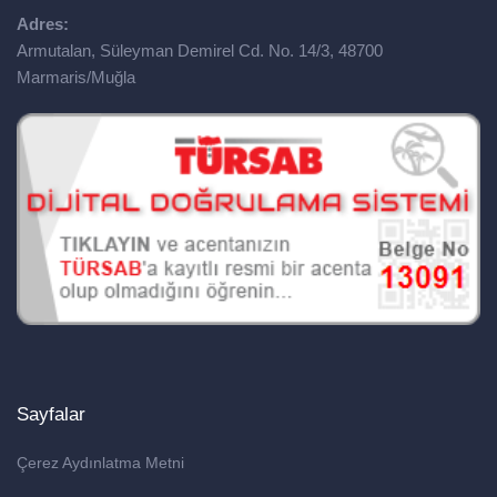
Adres:
Armutalan, Süleyman Demirel Cd. No. 14/3, 48700
Marmaris/Muğla
Sayfalar
Çerez Aydınlatma Metni