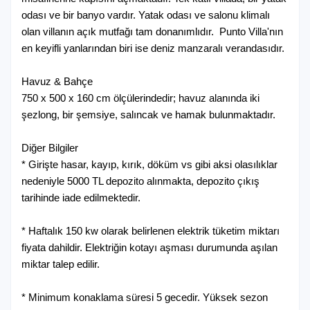
En az kiralama süresi: 5 Gece
odası ve bir banyo vardır. Yatak odası ve salonu klimalı
olan villanın açık mutfağı tam donanımlıdır. Punto Villa'nın
11.765 ₺ Gecelik
82.355 ₺ Haftalık
en keyifli yanlarından biri ise deniz manzaralı verandasıdır.
01 Ekim 2026 / 31 Ekim 2026
Havuz & Bahçe
En az kiralama süresi: 5 Gece
750 x 500 x 160 cm ölçülerindedir; havuz alanında iki
şezlong, bir şemsiye, salıncak ve hamak bulunmaktadır.
11.180 ₺ Gecelik
78.260 ₺ Haftalık
Diğer Bilgiler
* Girişte hasar, kayıp, kırık, döküm vs gibi aksi olasılıklar
01 Kasım 2026 / 31 Aralık 2026
nedeniyle 5000 TL depozito alınmakta, depozito çıkış
En az kiralama süresi: 5 Gece
tarihinde iade edilmektedir.
10.600 ₺ Gecelik
74.200 ₺ Haftalık
* Haftalık 150 kw olarak belirlenen elektrik tüketim miktarı
fiyata dahildir. Elektriğin kotayı aşması durumunda aşılan
miktar talep edilir.
* Minimum konaklama süresi 5 gecedir. Yüksek sezon