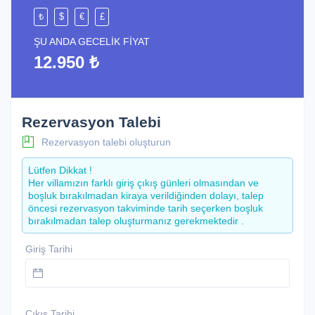
₺
$
€
£
ŞU ANDA GECELIK FIYAT
12.950 ₺
Rezervasyon Talebi
Rezervasyon talebi oluşturun
Lütfen Dikkat !
Her villamızın farklı giriş çıkış günleri olmasından ve
boşluk bırakılmadan kiraya verildiğinden dolayı, talep
öncesi rezervasyon takviminde tarih seçerken boşluk
bırakılmadan talep oluşturmanız gerekmektedir .
Giriş Tarihi
Çıkış Tarihi