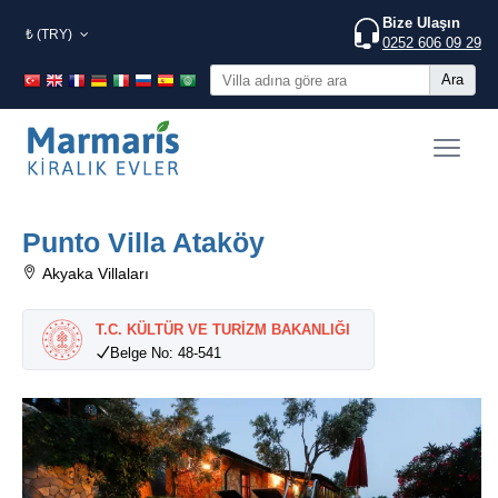
Bize Ulaşın
₺ (TRY)
0252 606 09 29
Ara
Punto Villa Ataköy
Akyaka Villaları
T.C. KÜLTÜR VE TURİZM BAKANLIĞI
Belge No: 48-541