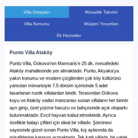
01 Nisan 2026 / 30 Nisan 2026
Villa Detayları
Müsaitlik Takvimi
En az kiralama süresi: 5 Gece
Villa Konumu
Müşteri Yorumları
9.420 ₺ Gecelik
65.940 ₺ Haftalık
Ek Hizmetler
01 Mayıs 2026 / 31 Mayıs 2026
Punto Villa Ataköy
En az kiralama süresi: 5 Gece
Punto Villa, Gökova'nın Marmaris'e 25 dk. mesafedeki
10.000 ₺ Gecelik
70.000 ₺ Haftalık
Ataköy mahallesinde yer almaktadır. Punto, Akyaka'ya
yakın konumu ve modern çizgilerden çok köy kültürünü
yansıtan mimarisiyle 7.5 dönüm içerisinde 5 adet
01 Haziran 2026 / 31 Ağustos 2026
tasarlanan rustik villalardan biridir. Terasından Gökova
En az kiralama süresi: 5 Gece
koyu ve Ataköy vadisi manzarası sunan villaların her birinin
ayrı girişi, özel yüzme havuzu ve bahçesinde açık otoparkı
12.950 ₺ Gecelik
90.650 ₺ Haftalık
bulunmaktadır. Evcil hayvan kabul etmektedir. Ayrıca
özellikle balayı çiftleri için ideal bir villadır. Şöminesi
sayesinde güzel ısınan Punto Villa, kış aylarında da
01 Eylül 2026 / 30 Eylül 2026
misafirlerine kapısını açmaktadır. Tek katlı villada, bir yatak