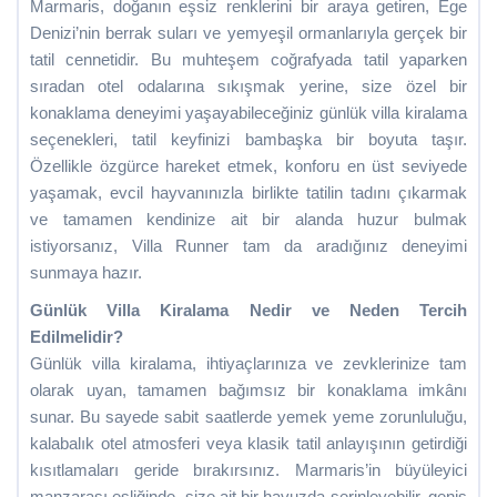
Marmaris, doğanın eşsiz renklerini bir araya getiren, Ege
Denizi’nin berrak suları ve yemyeşil ormanlarıyla gerçek bir
tatil cennetidir. Bu muhteşem coğrafyada tatil yaparken
sıradan otel odalarına sıkışmak yerine, size özel bir
konaklama deneyimi yaşayabileceğiniz günlük villa kiralama
seçenekleri, tatil keyfinizi bambaşka bir boyuta taşır.
Özellikle özgürce hareket etmek, konforu en üst seviyede
yaşamak, evcil hayvanınızla birlikte tatilin tadını çıkarmak
ve tamamen kendinize ait bir alanda huzur bulmak
istiyorsanız, Villa Runner tam da aradığınız deneyimi
sunmaya hazır.
Günlük Villa Kiralama Nedir ve Neden Tercih
Edilmelidir?
Günlük villa kiralama, ihtiyaçlarınıza ve zevklerinize tam
olarak uyan, tamamen bağımsız bir konaklama imkânı
sunar. Bu sayede sabit saatlerde yemek yeme zorunluluğu,
kalabalık otel atmosferi veya klasik tatil anlayışının getirdiği
kısıtlamaları geride bırakırsınız. Marmaris’in büyüleyici
manzarası eşliğinde, size ait bir havuzda serinleyebilir, geniş