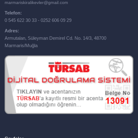
marmariskiralikevler@gmail.com
Telefon:
0 545 622 30 33 - 0252 606 09 29
Adres:
Armutalan, Süleyman Demirel Cd. No. 14/3, 48700
Marmaris/Muğla