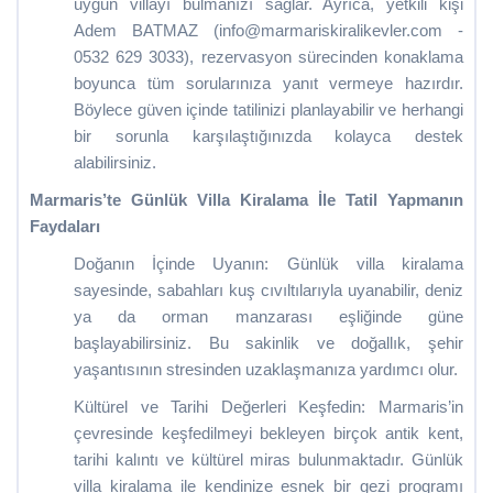
uygun villayı bulmanızı sağlar. Ayrıca, yetkili kişi
Adem BATMAZ (info@marmariskiralikevler.com -
0532 629 3033), rezervasyon sürecinden konaklama
boyunca tüm sorularınıza yanıt vermeye hazırdır.
Böylece güven içinde tatilinizi planlayabilir ve herhangi
bir sorunla karşılaştığınızda kolayca destek
alabilirsiniz.
Marmaris’te Günlük Villa Kiralama İle Tatil Yapmanın
Faydaları
Doğanın İçinde Uyanın: Günlük villa kiralama
sayesinde, sabahları kuş cıvıltılarıyla uyanabilir, deniz
ya da orman manzarası eşliğinde güne
başlayabilirsiniz. Bu sakinlik ve doğallık, şehir
yaşantısının stresinden uzaklaşmanıza yardımcı olur.
Kültürel ve Tarihi Değerleri Keşfedin: Marmaris’in
çevresinde keşfedilmeyi bekleyen birçok antik kent,
tarihi kalıntı ve kültürel miras bulunmaktadır. Günlük
villa kiralama ile kendinize esnek bir gezi programı