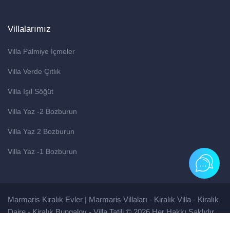
Villalarımız
Villa Palmiye İçmeler
Villa Verde Çıtlık
Villa Işıl Söğüt
Villa Yaz -2 Bozburun
Villa Yaz 2 Bozburun
Villa Yaz -1 Bozburun
Marmaris Kiralık Evler | Marmaris Villaları - Kiralık Villa - Kiralık
Daire - Kiralık Bungalov - Villa Tatili © 2026 Her Hakkı Saklıdır.