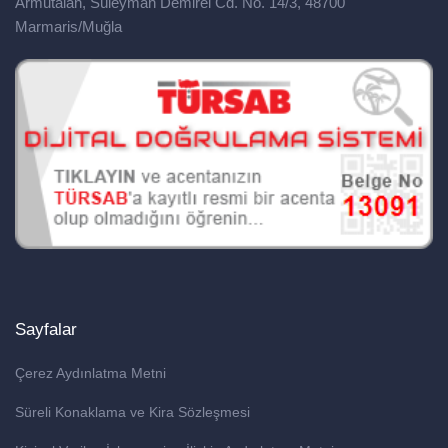
Armutalan, Süleyman Demirel Cd. No. 14/3, 48700
Marmaris/Muğla
Sayfalar
Çerez Aydınlatma Metni
Süreli Konaklama ve Kira Sözleşmesi