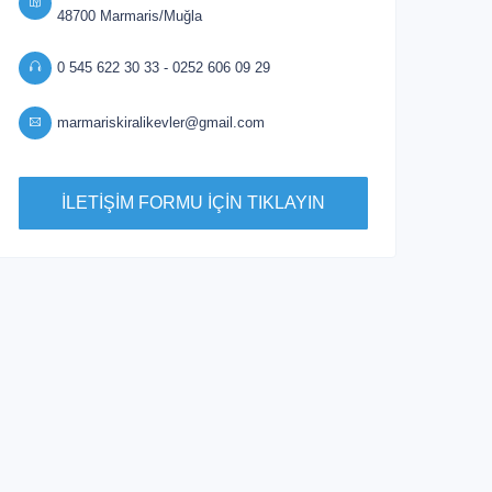
48700 Marmaris/Muğla
0 545 622 30 33 - 0252 606 09 29
marmariskiralikevler@gmail.com
İLETİŞİM FORMU İÇİN TIKLAYIN