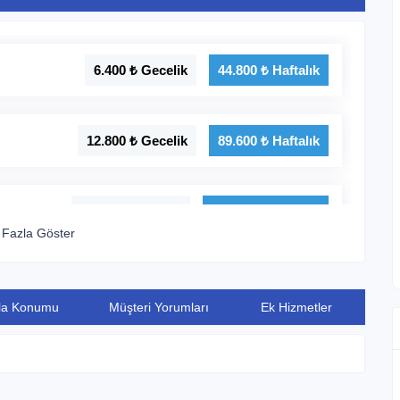
6.400 ₺ Gecelik
44.800 ₺ Haftalık
12.800 ₺ Gecelik
89.600 ₺ Haftalık
16.000 ₺ Gecelik
112.000 ₺ Haftalık
Fazla Göster
17.250 ₺ Gecelik
120.750 ₺ Haftalık
lla Konumu
Müşteri Yorumları
Ek Hizmetler
15.000 ₺ Gecelik
105.000 ₺ Haftalık