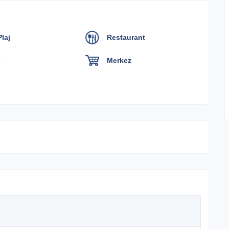
12.800 ₺ Gecelik
89.600 ₺ Haftalık
laj
Restaurant
6.400 ₺ Gecelik
44.800 ₺ Haftalık
Merkez