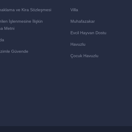
naklama ve Kira Sözleşmesi
Villa
rilen İşlenmesine İlişkin
Muhafazakar
ma Metni
Evcil Hayvan Dostu
da
Havuzlu
 Bizimle Güvende
Çocuk Havuzlu