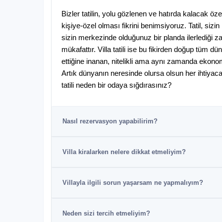
Bizler tatilin, yolu gözlenen ve hatırda kalacak özel
kişiye-özel olması fikrini benimsiyoruz. Tatil, sizin 
sizin merkezinde olduğunuz bir planda ilerlediği z
mükafattır. Villa tatili ise bu fikirden doğup tüm dü
ettiğine inanan, nitelikli ama aynı zamanda ekono
Artık dünyanın neresinde olursa olsun her ihtiyaca v
tatili neden bir odaya sığdırasınız?
Nasıl rezervasyon yapabilirim?
Villa kiralarken nelere dikkat etmeliyim?
Villayla ilgili sorun yaşarsam ne yapmalıyım?
Neden sizi tercih etmeliyim?