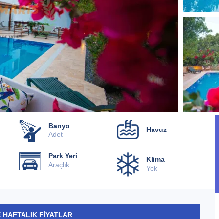
Banyo
Havuz
Adet
Park Yeri
Klima
Araçlık
Yok
 HAFTALIK FİYATLAR