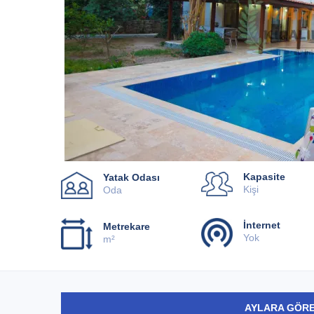
Kapasite
Yatak Odası
Kişi
Oda
İnternet
Metrekare
Yok
m²
AYLARA GÖRE