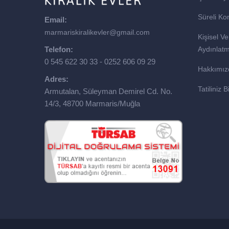
Süreli Ko
Email:
marmariskiralikevler@gmail.com
Kişisel Ve
Telefon:
Aydınlat
0 545 622 30 33 - 0252 606 09 29
Hakkımız
Adres:
Tatiliniz
Armutalan, Süleyman Demirel Cd. No.
14/3, 48700 Marmaris/Muğla