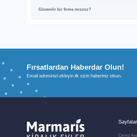
Güvenilir bir firma mısınız?
Fırsatlardan Haberdar Olun!
Email adresinizi ekleyin ilk sizin haberiniz olsun.
Sayfala
Çerez Ay