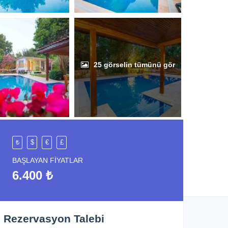
25 görselin tümünü gör
₺
$
€
£
BAŞLAYAN FIYATLAR
6.400 ₺
Rezervasyon Talebi