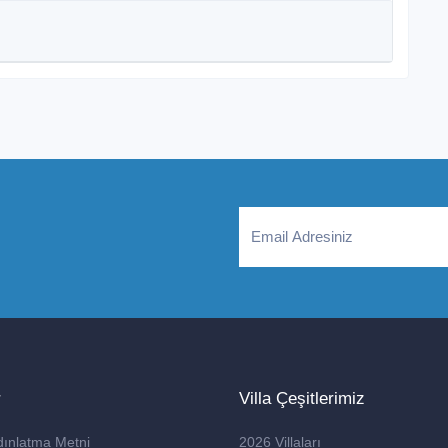
r
Villa Çeşitlerimiz
dınlatma Metni
2026 Villaları